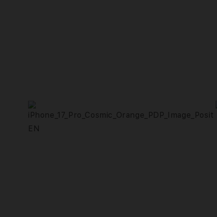
Open
media
1
in
modal