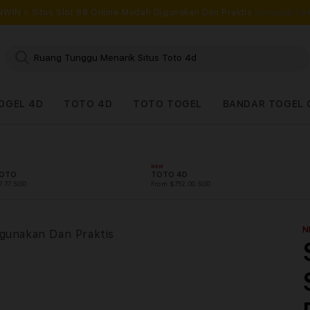
WIN > Situs Slot 88 Online Mudah Digunakan Dan Praktis
Kunjungi Sek
OGEL 4D
TOTO 4D
TOTO TOGEL
BANDAR TOGEL 
NEW
TOTO
TOTO 4D
7.77 SGD
From $752.00 SGD
N