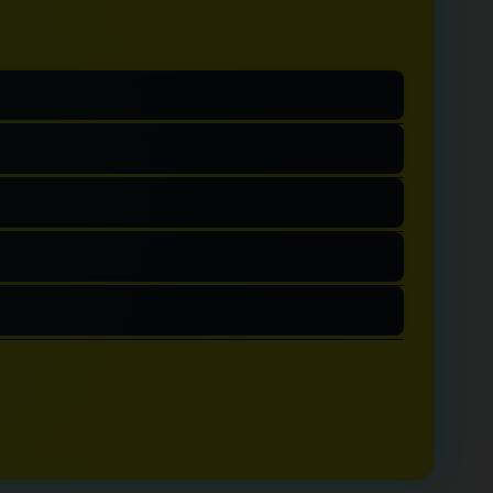
g secara menarik untuk menyambut para
 mendapatkan akses langsung yang aman
n link akses yang asli dan terbebas dari
aling aman untuk menuju bandar togel online
estabilan server, dan rujukan bandar togel
gunakan smartphone (Android/iOS), tablet,
ading yang lama.
g tunggu SULTANWIN ini. Sistem kami akan
ng.