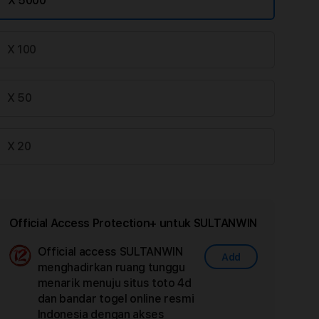
X 5000
X 100
X 50
X 20
Official Access Protection+ untuk SULTANWIN
Official access SULTANWIN
Add
Add
menghadirkan ruang tunggu
Apple
menarik menuju situs toto 4d
Care
dan bandar togel online resmi
Indonesia dengan akses