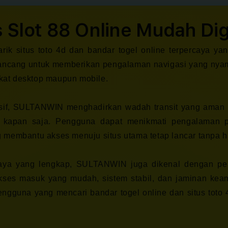
in
modal
 Slot 88 Online Mudah Dig
ik situs toto 4d dan bandar togel online terpercaya y
 dirancang untuk memberikan pengalaman navigasi yang nyam
kat desktop maupun mobile.
onsif, SULTANWIN menghadirkan wadah transit yang aman
s kapan saja. Pengguna dapat menikmati pengalaman pe
yang membantu akses menuju situs utama tetap lancar tanpa 
caya yang lengkap, SULTANWIN juga dikenal dengan per
kses masuk yang mudah, sistem stabil, dan jaminan ke
 pengguna yang mencari bandar togel online dan situs t