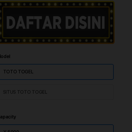
odel
TOTO TOGEL
SITUS TOTO TOGEL
apacity