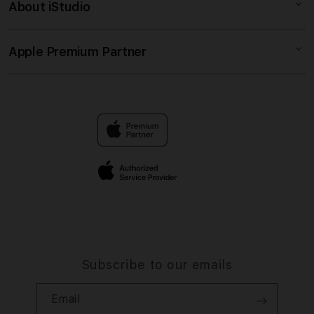
About iStudio
My Account
TOTO TOGEL
TOGEL ONLINE
Collection & Delivery
Elush Service Provider
TOTO TOGEL ONLINE
Apple Premium Partner
About Us
Returns & Exchanges
Financing Options
SITUS TOGEL ONLINE
Find an iStudio near you
Contact Us
Trade-in
BANDAR TOGEL ONLINE
Why Shop at iStudio
FAQ
Traveller’s Reservation
Elush Corporate Website
Privacy Policy
Site Terms of Use
Subscribe to our emails
Email