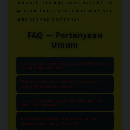
mencari bandar togel online dan situs toto
4d resmi dengan pengalaman akses yang
aman dan praktis setiap hari.
FAQ — Pertanyaan
Umum
Apa yang dimaksud dengan SULTANWIN sebagai
Ruang Tunggu Menarik?
SULTANWIN adalah sebuah platform
Mengapa saya harus melewati ruang tunggu
perantara atau halaman gerbang
SULTANWIN terlebih dahulu?
resmi yang dirancang secara
Ruang tunggu SULTANWIN berfungsi
Apakah informasi pasaran dan situs toto 4d di
menarik untuk menyambut para
sebagai filter keamanan untuk
sini selalu diperbarui?
pengguna. Di sini, Anda bisa
memastiakan Anda mendapatkan
Ya, tentu saja. Di dalam ruang
mengamankan informasi, memeriksa
Apakah ruang tunggu SULTANWIN ini bisa
link akses yang asli dan terbebas dari
tunggu menarik ini, semua data
diakses dengan lancar lewat HP?
pembaruan sistem, dan