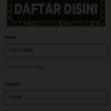
Model
TOTO TOGEL
SITUS TOTO TOGEL
Capacity
X 5000