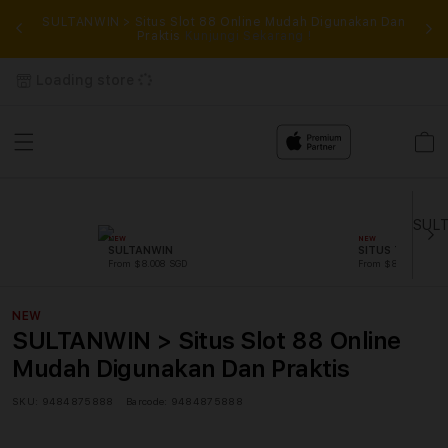
rkan
SULTANWIN > Situs Slot 88 Online Mudah Digunakan Dan
SU
ses
Praktis
Kunjungi Sekarang !
ter
Loading store
Cart
NEW
NEW
SULTANWIN
SITUS TOTO
From $8.008 SGD
From $807.77 SGD
NEW
SULTANWIN > Situs Slot 88 Online
Mudah Digunakan Dan Praktis
SKU:
9484875888
Barcode:
9484875888