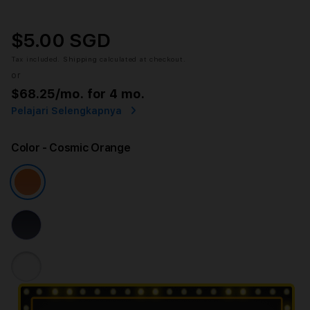
$5.00 SGD
Tax included.
Shipping
calculated at checkout.
or
$68.25
/mo. for 4 mo.
Pelajari Selengkapnya
Color
- Cosmic Orange