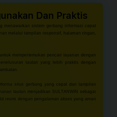
unakan Dan Praktis
ang menawarkan sistem gerbang informasi cepat
an melalui tampilan responsif, halaman ringan,
 untuk mempertemukan pencari layanan dengan
nelusuran tautan yang lebih praktis dengan
hambatan.
forma situs gerbang yang cepat dan tampilan
amanan tautan menjadikan SULTANWIN sebagai
oto 4d resmi dengan pengalaman akses yang aman