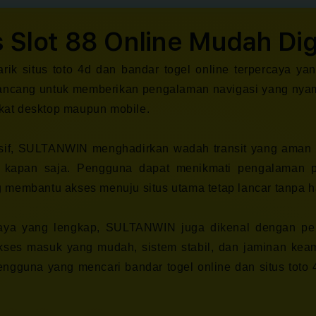
in
modal
 Slot 88 Online Mudah Dig
ik situs toto 4d dan bandar togel online terpercaya y
 dirancang untuk memberikan pengalaman navigasi yang nyam
kat desktop maupun mobile.
onsif, SULTANWIN menghadirkan wadah transit yang aman
s kapan saja. Pengguna dapat menikmati pengalaman pe
yang membantu akses menuju situs utama tetap lancar tanpa 
caya yang lengkap, SULTANWIN juga dikenal dengan per
kses masuk yang mudah, sistem stabil, dan jaminan ke
 pengguna yang mencari bandar togel online dan situs t