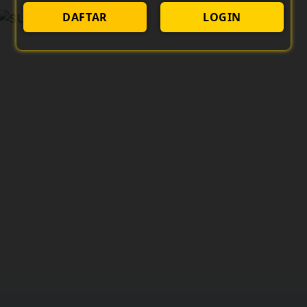
Open
DAFTAR
LOGIN
media
7
in
modal
Open
media
9