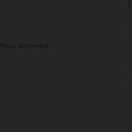
Open
media
3
in
modal