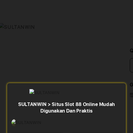
Open
media
5
in
modal
Q
G
SULTANWIN > Situs Slot 88 Online Mudah
Digunakan Dan Praktis