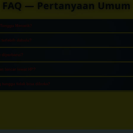
FAQ — Pertanyaan Umum
Tunggu Menarik?
antara atau halaman gerbang resmi yang dirancan
terlebih dahulu?
nkan informasi, memeriksa pembaruan sistem, dan
i filter keamanan untuk memastiakan Anda mendapatka
u diperbarui?
n situs tiruan (phishing). Ini adalah jalur transit p
arik ini, semua data mengenai link alternatif resmi, k
n lancar lewat HP?
la setiap hari demi kenyamanan para pengunjung.
an sistem yang ringan dan responsif. Baik Anda meng
g tunggu tidak bisa dibuka?
ang tunggu ini dengan cepat tanpa hambatan atau lo
erlu panik. Cukup muat ulang (refresh) halaman ruan
ernatif cadangan yang aktif dan siap digunakan langsu