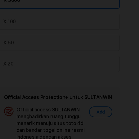
X 5000
X 100
X 50
X 20
Official Access Protection+ untuk SULTANWIN
Official access SULTANWIN
Add
Add
menghadirkan ruang tunggu
Apple
menarik menuju situs toto 4d
Care
dan bandar togel online resmi
Indonesia dengan akses