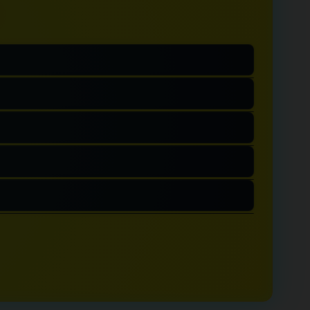
g secara menarik untuk menyambut para
 mendapatkan akses langsung yang aman
n link akses yang asli dan terbebas dari
aling aman untuk menuju bandar togel online
estabilan server, dan rujukan bandar togel
gunakan smartphone (Android/iOS), tablet,
ading yang lama.
g tunggu SULTANWIN ini. Sistem kami akan
ng.