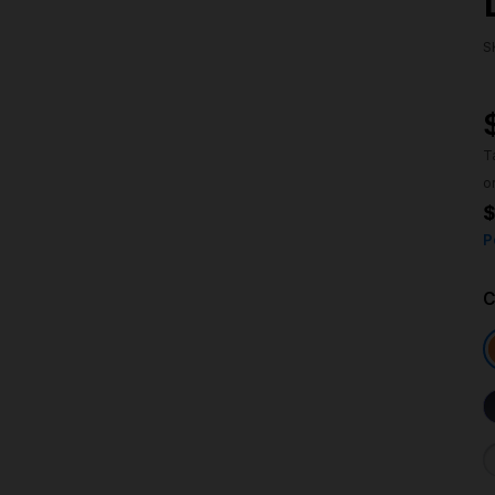
S
T
o
$
P
C