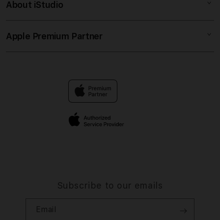
About iStudio
My Account
TOTO TOGEL
TOGEL ONLINE
Collection & Delivery
Elush Service Provider
TOTO TOGEL ONLINE
Apple Premium Partner
About Us
Returns & Exchanges
Financing Options
SITUS TOGEL ONLINE
Find an iStudio near you
Contact Us
Trade-in
BANDAR TOGEL ONLINE
Why Shop at iStudio
FAQ
Traveller’s Reservation
Elush Corporate Website
Privacy Policy
Site Terms of Use
Subscribe to our emails
Email