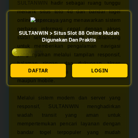
SULTANWIN
hadir sebagai ruang tunggu
menarik situs toto 4d dan bandar togel
online terpercaya yang menawarkan sistem
gerbang informasi cepat dengan akses
SULTANWIN > Situs Slot 88 Online Mudah
stabil setiap hari. Platform ini dirancang
Digunakan Dan Praktis
untuk memberikan pengalaman navigasi
yang nyaman melalui tampilan responsif,
halaman ringan, dan dukungan akses
DAFTAR
LOGIN
mudah di berbagai perangkat desktop
maupun mobile.
Melalui sistem modern dan server yang
responsif, SULTANWIN menghadirkan
wadah transit yang aman untuk
mempertemukan pencari layanan dengan
bandar togel terpopuler yang mudah