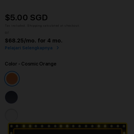
$5.00 SGD
Tax included.
Shipping
calculated at checkout.
or
$68.25
/mo. for 4 mo.
Pelajari Selengkapnya
Color
- Cosmic Orange