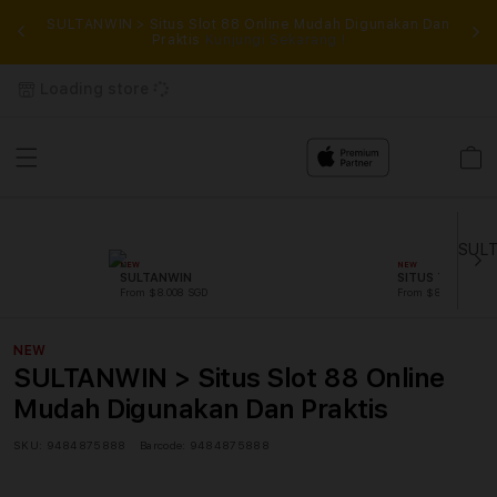
rkan
SULTANWIN > Situs Slot 88 Online Mudah Digunakan Dan
SU
ses
Praktis
Kunjungi Sekarang !
ter
Loading store
Cart
NEW
NEW
SULTANWIN
SITUS TOTO
From $8.008 SGD
From $807.77 SGD
NEW
SULTANWIN > Situs Slot 88 Online
Mudah Digunakan Dan Praktis
SKU:
9484875888
Barcode:
9484875888