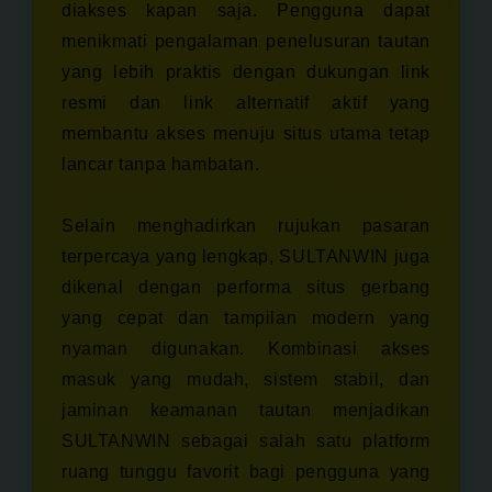
diakses kapan saja. Pengguna dapat
menikmati pengalaman penelusuran tautan
yang lebih praktis dengan dukungan link
resmi dan link alternatif aktif yang
membantu akses menuju situs utama tetap
lancar tanpa hambatan.
Selain menghadirkan rujukan pasaran
terpercaya yang lengkap, SULTANWIN juga
dikenal dengan performa situs gerbang
yang cepat dan tampilan modern yang
nyaman digunakan. Kombinasi akses
masuk yang mudah, sistem stabil, dan
jaminan keamanan tautan menjadikan
SULTANWIN sebagai salah satu platform
ruang tunggu favorit bagi pengguna yang