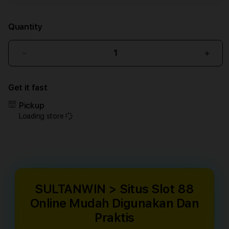
Quantity
Decrease
Incr
quantity
quant
for
for
Get it fast
SULTANWIN
SUL
>
>
Pickup
Situs
Situs
Loading store
Slot
Slot
88
88
Online
Onlin
Mudah
Mud
Digunakan
Digu
Dan
Dan
Praktis
Prakt
SULTANWIN > Situs Slot 88
Online Mudah Digunakan Dan
Praktis