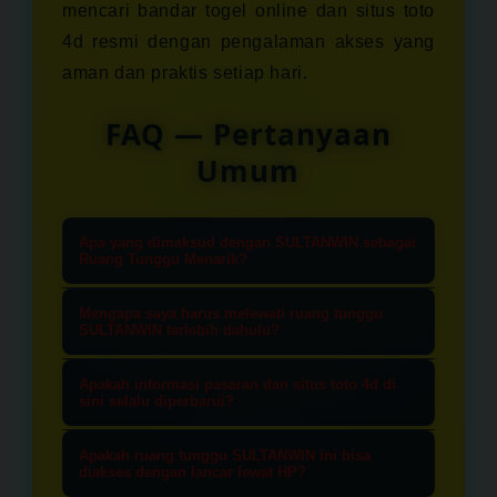
mencari bandar togel online dan situs toto
4d resmi dengan pengalaman akses yang
aman dan praktis setiap hari.
FAQ — Pertanyaan
Umum
Apa yang dimaksud dengan SULTANWIN sebagai
Ruang Tunggu Menarik?
SULTANWIN adalah sebuah platform
Mengapa saya harus melewati ruang tunggu
perantara atau halaman gerbang
SULTANWIN terlebih dahulu?
resmi yang dirancang secara
Ruang tunggu SULTANWIN berfungsi
Apakah informasi pasaran dan situs toto 4d di
menarik untuk menyambut para
sebagai filter keamanan untuk
sini selalu diperbarui?
pengguna. Di sini, Anda bisa
memastiakan Anda mendapatkan
Ya, tentu saja. Di dalam ruang
mengamankan informasi, memeriksa
Apakah ruang tunggu SULTANWIN ini bisa
link akses yang asli dan terbebas dari
tunggu menarik ini, semua data
diakses dengan lancar lewat HP?
pembaruan sistem, dan