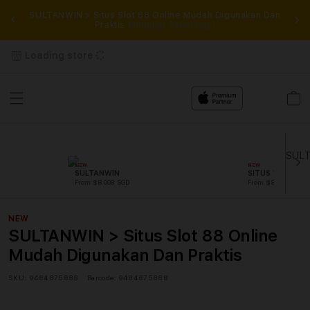
rkan
SULTANWIN > Situs Slot 88 Online Mudah Digunakan Dan
SU
ses
Praktis
Kunjungi Sekarang !
ter
Loading store
Cart
NEW
NEW
SULTANWIN
SITUS TOTO
From $8.008 SGD
From $807.77 SGD
NEW
SULTANWIN > Situs Slot 88 Online
Mudah Digunakan Dan Praktis
SKU:
9484875888
Barcode:
9484875888