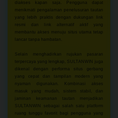
diakses kapan saja. Pengguna dapat
menikmati pengalaman penelusuran tautan
yang lebih praktis dengan dukungan link
resmi dan link alternatif aktif yang
membantu akses menuju situs utama tetap
lancar tanpa hambatan.
Selain menghadirkan rujukan pasaran
terpercaya yang lengkap, SULTANWIN juga
dikenal dengan performa situs gerbang
yang cepat dan tampilan modern yang
nyaman digunakan. Kombinasi akses
masuk yang mudah, sistem stabil, dan
jaminan keamanan tautan menjadikan
SULTANWIN sebagai salah satu platform
ruang tunggu favorit bagi pengguna yang