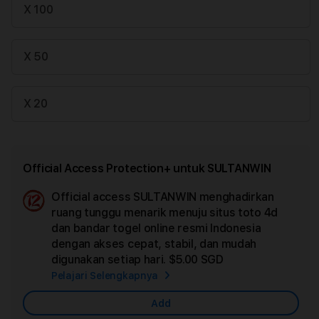
X 100
X 50
X 20
Official Access Protection+ untuk SULTANWIN
Official access SULTANWIN menghadirkan
Ad
ruang tunggu menarik menuju situs toto 4d
App
dan bandar togel online resmi Indonesia
Car
dengan akses cepat, stabil, dan mudah
digunakan setiap hari.
$5.00 SGD
Pelajari Selengkapnya
Add