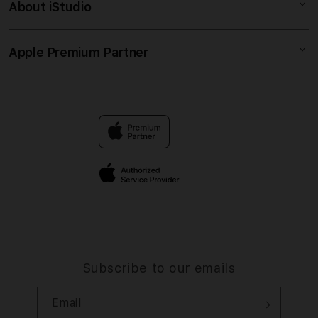
About iStudio
My Account
TOTO TOGEL
TOGEL ONLINE
Collection & Delivery
Elush Service Provider
TOTO TOGEL ONLINE
Apple Premium Partner
About Us
Returns & Exchanges
Financing Options
SITUS TOGEL ONLINE
Find an iStudio near you
Contact Us
Trade-in
BANDAR TOGEL ONLINE
Why Shop at iStudio
FAQ
Traveller’s Reservation
Elush Corporate Website
Privacy Policy
Site Terms of Use
Subscribe to our emails
Email