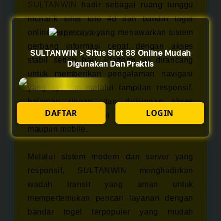
SULTANWIN
hadir sebagai ruang tunggu
menarik situs toto 4d dan bandar togel
online terpercaya yang menawarkan sistem
gerbang informasi cepat dengan akses
SULTANWIN > Situs Slot 88 Online Mudah
stabil setiap hari. Platform ini dirancang
Digunakan Dan Praktis
untuk memberikan pengalaman navigasi
yang nyaman melalui tampilan responsif,
halaman ringan, dan dukungan akses
DAFTAR
LOGIN
mudah di berbagai perangkat desktop
maupun mobile.
Melalui sistem modern dan server yang
responsif, SULTANWIN menghadirkan
wadah transit yang aman untuk
mempertemukan pencari layanan dengan
bandar togel terpopuler yang mudah