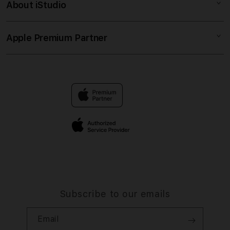
About iStudio
My Account
TOTO TOGEL
TOGEL ONLINE
Collection & Delivery
Elush Service Provider
TOTO TOGEL ONLINE
Apple Premium Partner
About Us
Returns & Exchanges
Financing Options
SITUS TOGEL ONLINE
Find an iStudio near you
Contact Us
Trade-in
BANDAR TOGEL ONLINE
Why Shop at iStudio
FAQ
Traveller’s Reservation
Elush Corporate Website
Privacy Policy
Site Terms of Use
Subscribe to our emails
Email