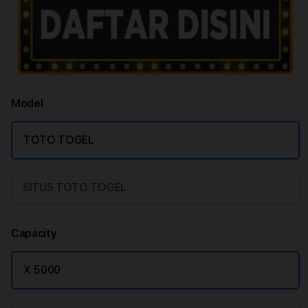
Model
TOTO TOGEL
SITUS TOTO TOGEL
Capacity
X 5000