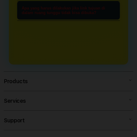
risiko pemblokiran internet (nawala)
mengenai link alternatif resmi,
Sangat bisa. SULTANWIN
mendapatkan akses langsung yang
maupun situs tiruan (phishing). Ini
Apa yang harus dilakukan jika link tujuan di
kestabilan server, dan rujukan
dioptimalkan dengan sistem yang
dalam ruang tunggu tidak bisa dibuka?
aman sebelum menuju ke situs toto
adalah jalur transit paling aman
bandar togel online terpercaya
ringan dan responsif. Baik Anda
4d utama.
Jika Anda menemui kendala, Anda
untuk menuju bandar togel online
diperbarui secara berkala setiap hari
menggunakan smartphone
tidak perlu panik. Cukup muat ulang
pilihan Anda.
demi kenyamanan para pengunjung.
(Android/iOS), tablet, maupun
(refresh) halaman ruang tunggu
desktop, Anda dapat mengakses
SULTANWIN ini. Sistem kami akan
ruang tunggu ini dengan cepat tanpa
secara otomatis menyediakan opsi
hambatan atau loading yang lama.
link alternatif cadangan yang aktif
dan siap digunakan langsung.
Products
Services
SULTANWIN
TOTO 4D
Support
AppleCare+
SITUS TOTO
Corporate
SITUS TOGEL