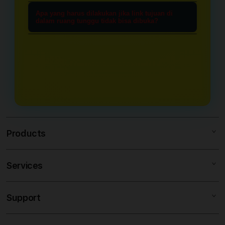
risiko pemblokiran internet (nawala)
mengenai link alternatif resmi,
Sangat bisa. SULTANWIN
mendapatkan akses langsung yang
maupun situs tiruan (phishing). Ini
Apa yang harus dilakukan jika link tujuan di
kestabilan server, dan rujukan
dioptimalkan dengan sistem yang
dalam ruang tunggu tidak bisa dibuka?
aman sebelum menuju ke situs toto
adalah jalur transit paling aman
bandar togel online terpercaya
ringan dan responsif. Baik Anda
4d utama.
Jika Anda menemui kendala, Anda
untuk menuju bandar togel online
diperbarui secara berkala setiap hari
menggunakan smartphone
tidak perlu panik. Cukup muat ulang
pilihan Anda.
demi kenyamanan para pengunjung.
(Android/iOS), tablet, maupun
(refresh) halaman ruang tunggu
desktop, Anda dapat mengakses
SULTANWIN ini. Sistem kami akan
ruang tunggu ini dengan cepat tanpa
secara otomatis menyediakan opsi
hambatan atau loading yang lama.
link alternatif cadangan yang aktif
dan siap digunakan langsung.
Products
Services
SULTANWIN
TOTO 4D
Support
AppleCare+
SITUS TOTO
Corporate
SITUS TOGEL