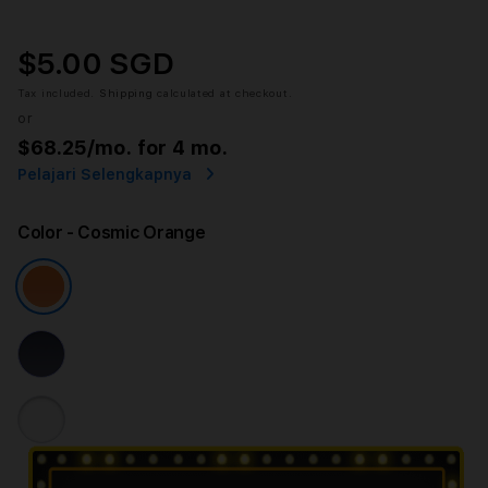
$5.00 SGD
Tax included.
Shipping
calculated at checkout.
or
$68.25
/mo. for 4 mo.
Pelajari Selengkapnya
Color
- Cosmic Orange