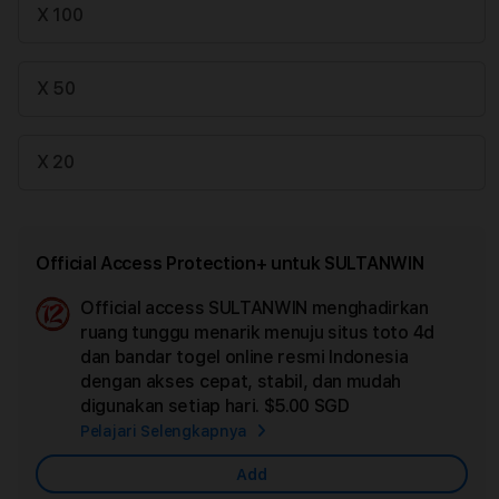
X 100
X 50
X 20
Official Access Protection+ untuk SULTANWIN
Official access SULTANWIN menghadirkan
Ad
ruang tunggu menarik menuju situs toto 4d
App
dan bandar togel online resmi Indonesia
Car
dengan akses cepat, stabil, dan mudah
digunakan setiap hari.
$5.00 SGD
Pelajari Selengkapnya
Add