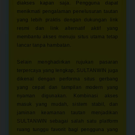
diakses kapan saja. Pengguna dapat
menikmati pengalaman penelusuran tautan
yang lebih praktis dengan dukungan link
resmi dan link alternatif aktif yang
membantu akses menuju situs utama tetap
lancar tanpa hambatan.
Selain menghadirkan rujukan pasaran
terpercaya yang lengkap, SULTANWIN juga
dikenal dengan performa situs gerbang
yang cepat dan tampilan modern yang
nyaman digunakan. Kombinasi akses
masuk yang mudah, sistem stabil, dan
jaminan keamanan tautan menjadikan
SULTANWIN sebagai salah satu platform
ruang tunggu favorit bagi pengguna yang