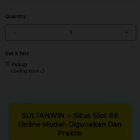
Quantity
Decrease
Incr
quantity
quant
for
for
Get it fast
SULTANWIN
SUL
>
>
Pickup
Situs
Situs
Loading store
Slot
Slot
88
88
Online
Onlin
Mudah
Mud
Digunakan
Digu
Dan
Dan
Praktis
Prakt
SULTANWIN > Situs Slot 88
Online Mudah Digunakan Dan
Praktis