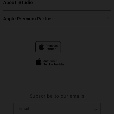
About iStudio
My Account
TOTO TOGEL
TOGEL ONLINE
Collection & Delivery
Elush Service Provider
TOTO TOGEL ONLINE
Apple Premium Partner
About Us
Returns & Exchanges
Financing Options
SITUS TOGEL ONLINE
Find an iStudio near you
Contact Us
Trade-in
BANDAR TOGEL ONLINE
Why Shop at iStudio
FAQ
Traveller’s Reservation
Elush Corporate Website
Privacy Policy
Site Terms of Use
Subscribe to our emails
Email