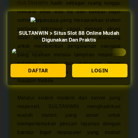
SULTANWIN
hadir sebagai ruang tunggu
menarik situs toto 4d dan bandar togel
online terpercaya yang menawarkan sistem
gerbang informasi cepat dengan akses
SULTANWIN > Situs Slot 88 Online Mudah
stabil setiap hari. Platform ini dirancang
Digunakan Dan Praktis
untuk memberikan pengalaman navigasi
yang nyaman melalui tampilan responsif,
halaman ringan, dan dukungan akses
DAFTAR
LOGIN
mudah di berbagai perangkat desktop
maupun mobile.
Melalui sistem modern dan server yang
responsif, SULTANWIN menghadirkan
wadah transit yang aman untuk
mempertemukan pencari layanan dengan
bandar togel terpopuler yang mudah