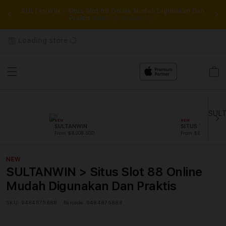
rkan
SULTANWIN > Situs Slot 88 Online Mudah Digunakan Dan
SU
ses
Praktis
Kunjungi Sekarang !
ter
Loading store
Cart
NEW
NEW
SULTANWIN
SITUS TOTO
From $8.008 SGD
From $807.77 SGD
NEW
SULTANWIN > Situs Slot 88 Online
Mudah Digunakan Dan Praktis
SKU:
9484875888
Barcode:
9484875888