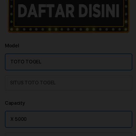
Model
TOTO TOGEL
SITUS TOTO TOGEL
Capacity
X 5000