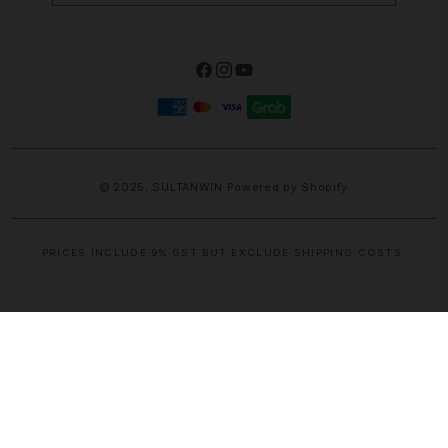
Facebook
Instagram
YouTube
Payment
methods
© 2025,
SULTANWIN
Powered by Shopify
PRICES INCLUDE 9% GST BUT EXCLUDE SHIPPING COSTS.
S
i
n
g
l
e
c