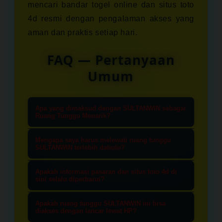
mencari bandar togel online dan situs toto
4d resmi dengan pengalaman akses yang
aman dan praktis setiap hari.
FAQ — Pertanyaan
Umum
Apa yang dimaksud dengan SULTANWIN sebagai
Ruang Tunggu Menarik?
SULTANWIN adalah sebuah platform
Mengapa saya harus melewati ruang tunggu
perantara atau halaman gerbang
SULTANWIN terlebih dahulu?
resmi yang dirancang secara
Ruang tunggu SULTANWIN berfungsi
Apakah informasi pasaran dan situs toto 4d di
menarik untuk menyambut para
sebagai filter keamanan untuk
sini selalu diperbarui?
pengguna. Di sini, Anda bisa
memastiakan Anda mendapatkan
Ya, tentu saja. Di dalam ruang
mengamankan informasi, memeriksa
Apakah ruang tunggu SULTANWIN ini bisa
link akses yang asli dan terbebas dari
tunggu menarik ini, semua data
diakses dengan lancar lewat HP?
pembaruan sistem, dan