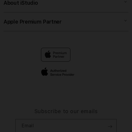
About iStudio
My Account
TOTO TOGEL
TOGEL ONLINE
Collection & Delivery
Elush Service Provider
TOTO TOGEL ONLINE
Apple Premium Partner
About Us
Returns & Exchanges
Financing Options
SITUS TOGEL ONLINE
Find an iStudio near you
Contact Us
Trade-in
BANDAR TOGEL ONLINE
Why Shop at iStudio
FAQ
Traveller’s Reservation
Elush Corporate Website
Privacy Policy
Site Terms of Use
Subscribe to our emails
Email